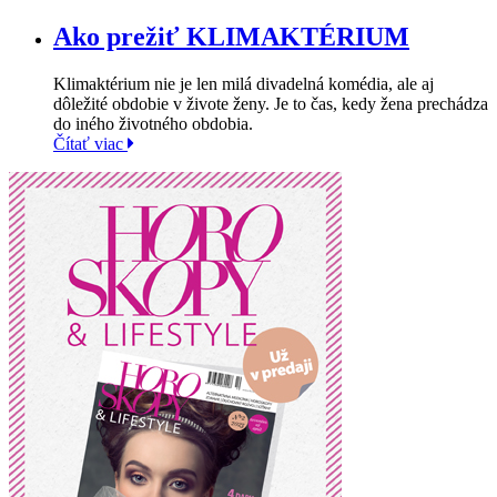
Ako prežiť KLIMAKTÉRIUM
Klimaktérium nie je len milá divadelná komédia, ale aj
dôležité obdobie v živote ženy. Je to čas, kedy žena prechádza
do iného životného obdobia.
Čítať viac