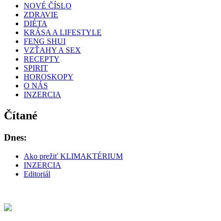
NOVÉ ČÍSLO
ZDRAVIE
DIÉTA
KRÁSA A LIFESTYLE
FENG SHUI
VZŤAHY A SEX
RECEPTY
SPIRIT
HOROSKOPY
O NÁS
INZERCIA
Čítané
Dnes:
Ako prežiť KLIMAKTÉRIUM
INZERCIA
Editoriál