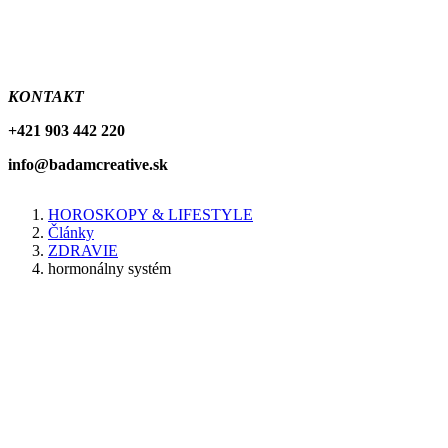
KONTAKT
+421 903 442 220
info@badamcreative.sk
HOROSKOPY & LIFESTYLE
Články
Breadcrumb
ZDRAVIE
hormonálny systém