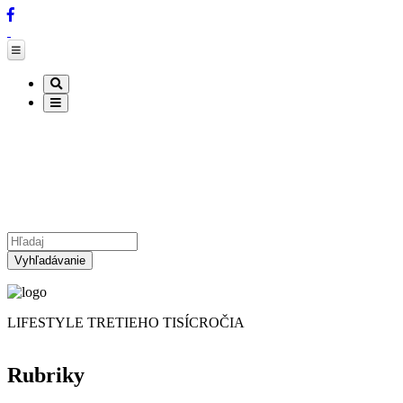
Nové číslo
O NÁS
Články
ČÍNSKA ASTROLÓGIA
Inzercia
Kontakt
Partneri
Vyhľadávanie
LIFESTYLE TRETIEHO TISÍCROČIA
Rubriky